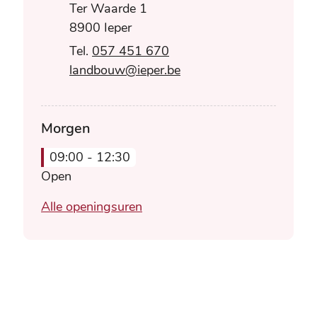
Ter Waarde 1
,
8900
Ieper
057 451 670
E-mail
landbouw
@
ieper.be
Morgen
09:00
-
12:30
Open
Landbouw
Alle openingsuren