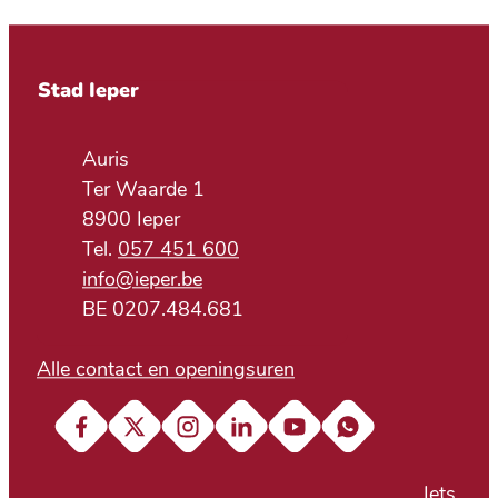
Contact & openingsuren
Stad Ieper
Adres
Auris
Ter Waarde 1
,
8900
Ieper
057 451 600
E-mail
info
@
ieper.be
BTW nr.
BE 0207.484.681
Alle contact en openingsuren
Facebook
X (Twitter)
Instagram
LinkedIn
YouTube
Soundcloud
Iets