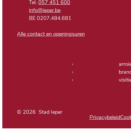
057 451 600
E-mail
info
@
ieper.be
BTW nr.
BE 0207.484.681
Alle contact en openingsuren
Nuttige links
arroi
bran
visit
© 2026
Stad Ieper
Privacybeleid
Cook