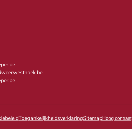
eper.be
dweerwesthoek.be
ieper.be
iebeleid
Toegankelijkheidsverklaring
Sitemap
Hoog contrast