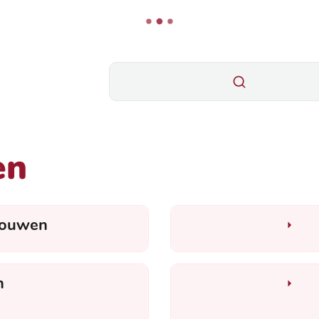
Wat zoek je?
Bouwen en wonen
en
bouwen
n