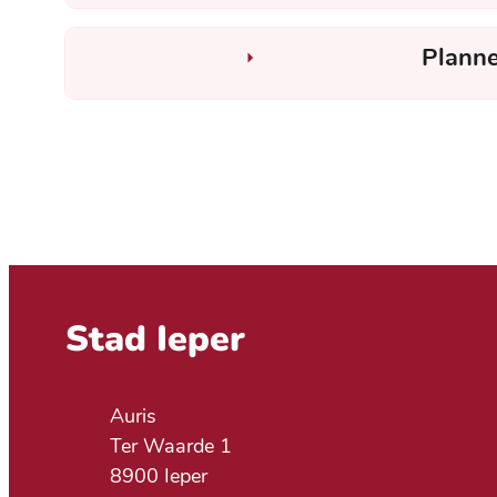
Planne
Contact & openingsuren
Stad Ieper
Adres
Auris
Ter Waarde 1
,
8900
Ieper