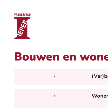
Stad Ieper
Naar inhoud
Startpagina
Bouwen en won
(Ver)
Wone