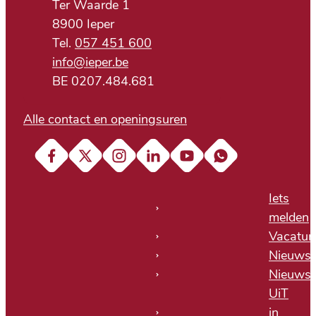
Ter Waarde 1
,
8900
Ieper
057 451 600
E-mail
info
@
ieper.be
BTW nr.
BE 0207.484.681
Alle contact en openingsuren
Facebook
X (Twitter)
Instagram
LinkedIn
YouTube
Soundcloud
Iets
melden
Vacatur
Nieuws
Nieuwsb
UiT
in