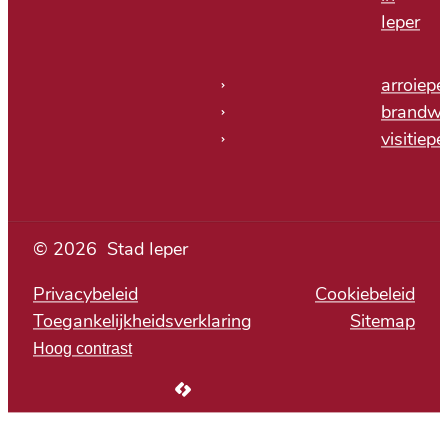
Ieper
arroiepe
brandwe
visitiepe
© 2026
Stad Ieper
Privacybeleid
Cookiebeleid
Toegankelijkheidsverklaring
Sitemap
Hoog contrast
LCP nv 2026 ©