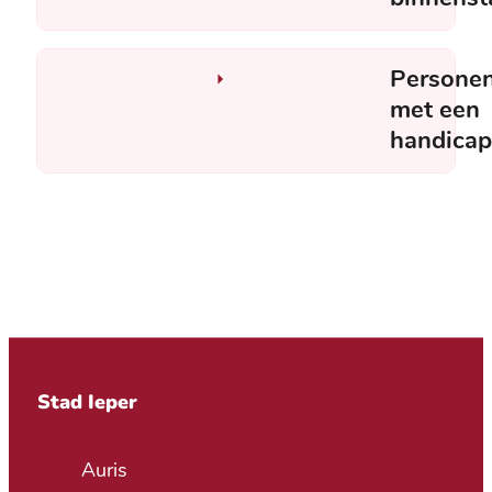
Persone
met een
handicap
Contact & openingsuren
Stad Ieper
Adres
Auris