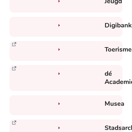
Jeugd
Digiban
Toerisme
dé
Academi
Musea
Stadsarc