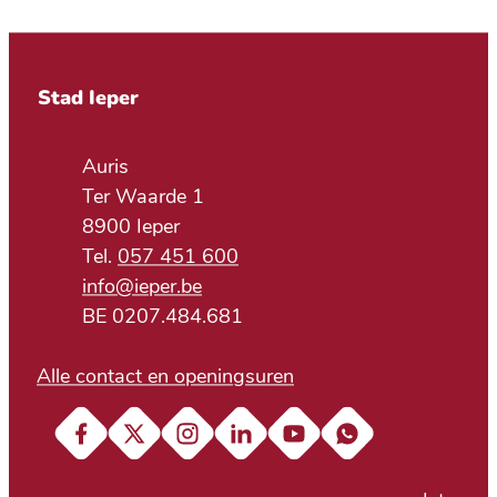
Contact & openingsuren
Stad Ieper
Adres
Auris
Ter Waarde 1
,
8900
Ieper
057 451 600
E-mail
info
@
ieper.be
BTW nr.
BE 0207.484.681
Alle contact en openingsuren
Facebook
X (Twitter)
Instagram
LinkedIn
YouTube
Soundcloud