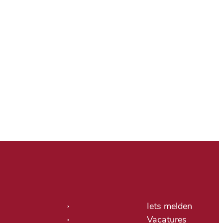
tige links
Iets melden
Vacatures