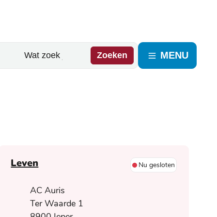
MENU
Zoeken
Contact
Leven
Nu gesloten
Adres
AC Auris
Ter Waarde 1
,
8900
Ieper