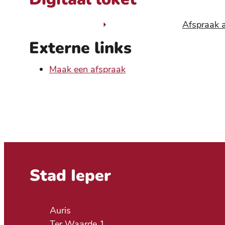
Afspraak a
Externe links
Maak een afspraak
Contact & openingsuren
Stad Ieper
Adres
Auris
Ter Waarde 1