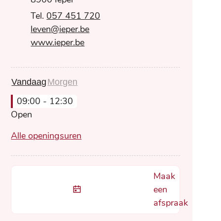
057 451 720
E-mail
leven
@
ieper.be
Website
www.ieper.be
Vandaag
Morgen
09:00
-
12:30
Open
Leven
Alle openingsuren
Maak
een
afspraak