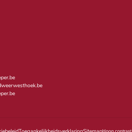
eper.be
dweerwesthoek.be
ieper.be
iebeleid
Toegankelijkheidsverklaring
Sitemap
Hoog contrast