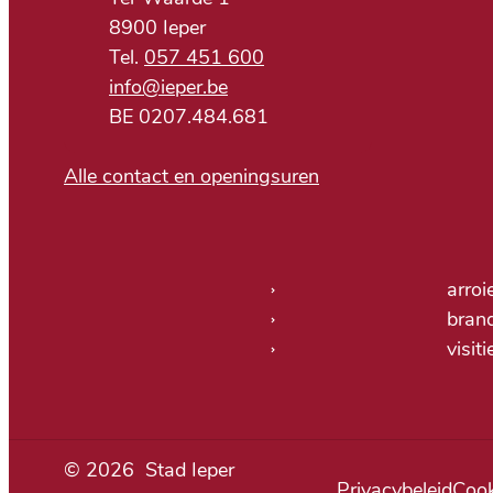
,
8900
Ieper
057 451 600
E-mail
info
@
ieper.be
BTW nr.
BE 0207.484.681
Alle contact en openingsuren
Nuttige links
arroi
bran
visit
© 2026
Stad Ieper
Privacybeleid
Cook