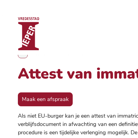
Stad Ieper
Naar inhoud
Attest van immatriculatie
Toon alle broodkruimel items
Attest van immat
Maak een afspraak
Als niet EU-burger kan je een attest van immatricu
verblijfsdocument in afwachting van een definitie
procedure is een tijdelijke verlenging mogelijk. D