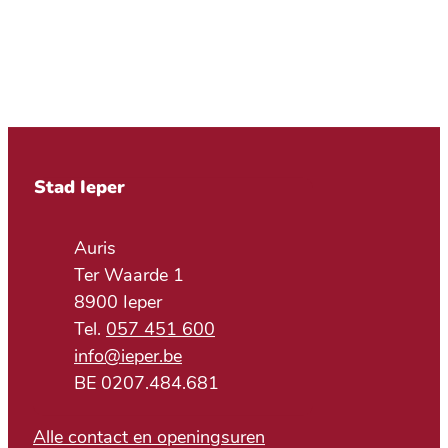
Contact & openingsuren
Stad Ieper
Adres
Auris
Ter Waarde 1
,
8900
Ieper
057 451 600
E-mail
info
@
ieper.be
BTW nr.
BE 0207.484.681
Alle contact en openingsuren