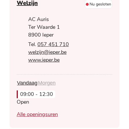
Welzijn
Nu gesloten
Adres
AC Auris
Ter Waarde 1
,
8900
Ieper
057 451 710
E-mail
welzijn
@
ieper.be
Website
www.ieper.be
Vandaag
Morgen
09:00
-
12:30
Open
Welzijn
Alle openingsuren