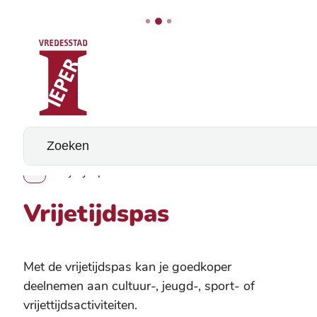
Stad Ieper
Naar inhoud
Wat zoek je?
Vrijetijdspas
Toon alle broodkruimel items
Vrijetijdspas
Met de vrijetijdspas kan je goedkoper
deelnemen aan cultuur-, jeugd-, sport- of
vrijettijdsactiviteiten.