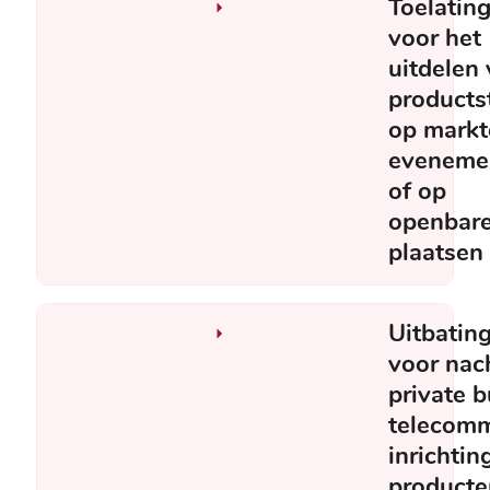
Toelatin
voor het
uitdelen
products
op markt
eveneme
of op
openbar
plaatsen
Uitbatin
voor nac
private 
telecomm
inrichti
producte