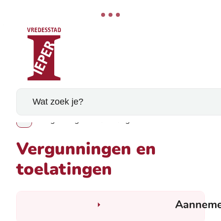
Stad Ieper
Naar inhoud
Wat zoek je?
Vergunningen en toelatingen
Toon alle broodkruimel items
Vergunningen en
toelatingen
Aanneme