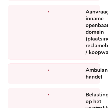
Aanvraa
inname
openbaa
domein
(plaatsin
reclame
/ koopwa
Ambulan
handel
Belastin
op het