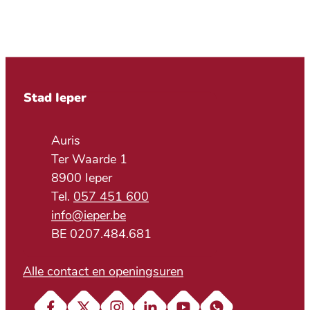
Contact & openingsuren
Stad Ieper
Adres
Auris
Ter Waarde 1
,
8900
Ieper
057 451 600
E-mail
info
@
ieper.be
BTW nr.
BE 0207.484.681
Alle contact en openingsuren