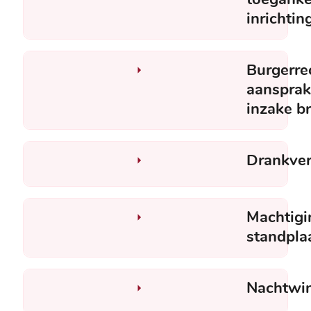
inrichtin
Burgerrec
aansprak
inzake b
Drankve
Machtigi
standpla
Nachtwin