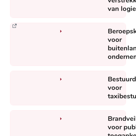
verstrek
van logi
Beroepsk
voor
buitenla
onderne
Bestuurd
voor
taxibest
Brandvei
voor pub
toeganke