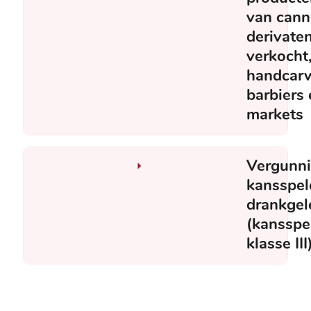
van cann
derivate
verkocht,
handcar
barbiers 
markets
Vergunni
kansspel
drankge
(kansspe
klasse III