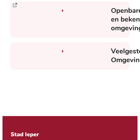
Openbar
en beke
omgevin
Veelgest
Omgevin
Contact & openingsuren
Stad Ieper