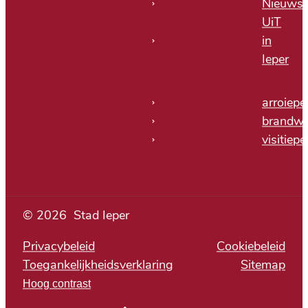
Nieuwsb
UiT
in
Ieper
arroiepe
brandwe
visitiepe
© 2026
Stad Ieper
Privacybeleid
Cookiebeleid
Toegankelijkheidsverklaring
Sitemap
Hoog contrast