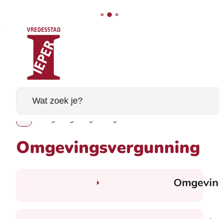
Stad Ieper
Naar inhoud
Wat zoek je?
Omgevingsvergunning
Toon alle broodkruimel items
Omgevingsvergunning
Omgevin