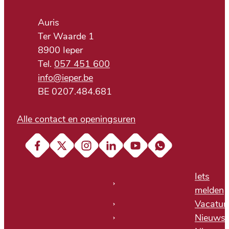
Adres
Auris
Ter Waarde 1
,
8900
Ieper
057 451 600
E-mail
info
@
ieper.be
BTW nr.
BE 0207.484.681
Alle contact en openingsuren
Facebook
X (Twitter)
Instagram
LinkedIn
YouTube
Soundcloud
Iets
melden
Vacatur
Nieuws