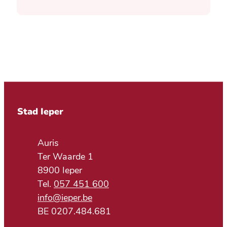
Contact & openingsuren
Stad Ieper
Adres
Auris
Ter Waarde 1
,
8900
Ieper
057 451 600
E-mail
info
@
ieper.be
BTW nr.
BE 0207.484.681