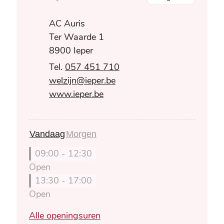
Adres
AC Auris
Ter Waarde 1
,
8900
Ieper
057 451 710
E-mail
welzijn
@
ieper.be
Website
www.ieper.be
Vandaag
Morgen
09:00
-
12:30
Open
13:30
-
17:00
Open
Welzijn
Alle openingsuren