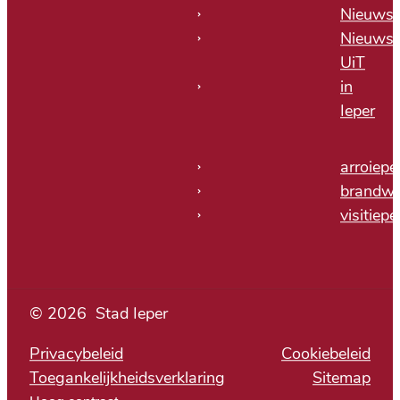
Nieuws
Nieuwsb
UiT
in
Ieper
arroiepe
brandwe
visitiepe
© 2026
Stad Ieper
Privacybeleid
Cookiebeleid
Toegankelijkheidsverklaring
Sitemap