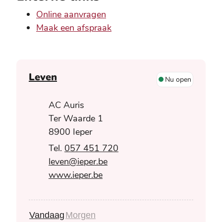
Online aanvragen
Maak een afspraak
Contact
Leven
Nu open
Adres
AC Auris
Ter Waarde 1
,
8900
Ieper
057 451 720
E-mail
leven
@
ieper.be
Website
www.ieper.be
Vandaag
Morgen