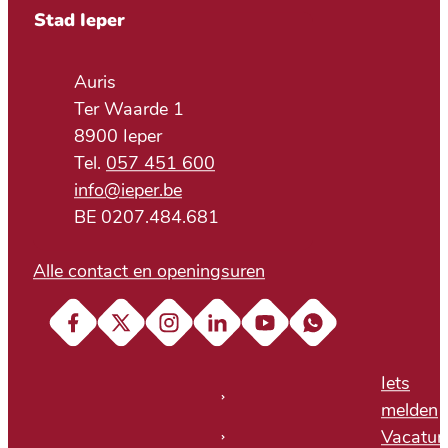
Contact & openingsuren
Stad Ieper
Adres
Auris
Ter Waarde 1
,
8900
Ieper
057 451 600
E-mail
info
@
ieper.be
BTW nr.
BE 0207.484.681
Alle contact en openingsuren
Facebook
X (Twitter)
Instagram
LinkedIn
YouTube
Soundcloud
Iets
melden
Vacatur