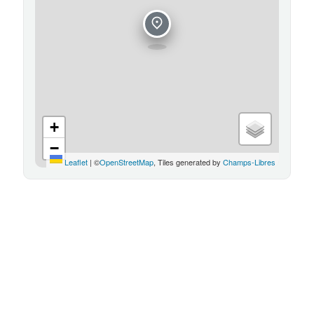
+
−
Leaflet
|
©
OpenStreetMap
, Tiles generated by
Champs-Libres