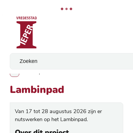
Stad Ieper
Naar inhoud
Wat zoek je?
Lambinpad
Toon alle broodkruimel items
Lambinpad
Van 17 tot 28 augustus 2026 zijn er
nutswerken op het Lambinpad.
Over dit project