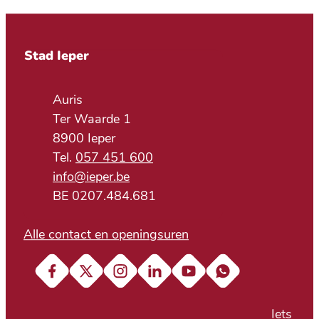
Contact & openingsuren
Stad Ieper
Adres
Auris
Ter Waarde 1
,
8900
Ieper
057 451 600
E-mail
info
@
ieper.be
BTW nr.
BE 0207.484.681
Alle contact en openingsuren
Facebook
X (Twitter)
Instagram
LinkedIn
YouTube
Soundcloud
Iets