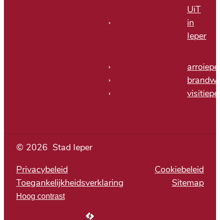
UiT
in
Ieper
arroiepe
brandwe
visitiepe
© 2026
Stad Ieper
Privacybeleid
Cookiebeleid
Toegankelijkheidsverklaring
Sitemap
Hoog contrast
LCP nv 2026 ©