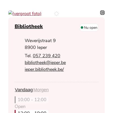
BY AN
Contact
Bibliotheek
Nu open
Adres
Weverijstraat 9
,
8900
Ieper
057 239 420
E-mail
bibliotheek
@
ieper.be
Website
ieper.bibliotheek.be/
Vandaag
Morgen
10:00
-
12:00
Open