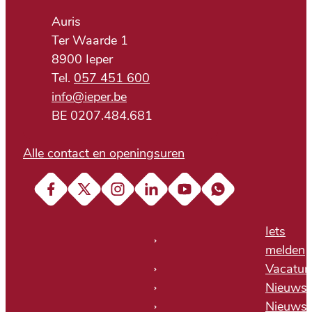
Adres
Auris
Ter Waarde 1
,
8900
Ieper
057 451 600
E-mail
info
@
ieper.be
BTW nr.
BE 0207.484.681
Alle contact en openingsuren
Facebook
X (Twitter)
Instagram
LinkedIn
YouTube
Soundcloud
Iets
melden
Vacatur
Nieuws
Nieuwsb