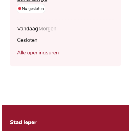
Nu gesloten
Vandaag
Morgen
Gesloten
Bibpunt wzc Home Vrijzicht El
Alle openingsuren
Contact & openingsuren
Stad Ieper