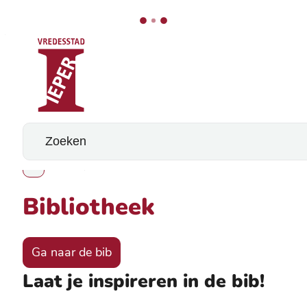
Stad Ieper
Naar inhoud
Wat zoek je?
Bibliotheek
Toon alle broodkruimel items
Bibliotheek
Ga naar de bib
Laat je inspireren in de bib!