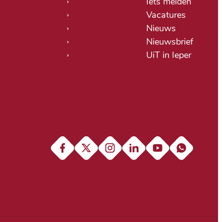
Iets melden
Vacatures
Nieuws
Nieuwsbrief
UiT in Ieper
Facebook
X (Twitter)
Instagram
LinkedIn
YouTube
Soundcloud