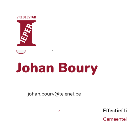
Stad Ieper
Naar inhoud
Johan Boury
Toon alle broodkruimel items
Johan Boury
Contact
E-mail
johan.boury
@
telenet.be
Functies
Effectief l
Gemeenteli