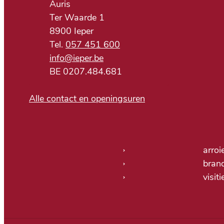
Adres
Auris
Ter Waarde 1
,
8900
Ieper
057 451 600
E-mail
info
@
ieper.be
BTW nr.
BE 0207.484.681
Alle contact en openingsuren
Nuttige links
arroi
bran
visit