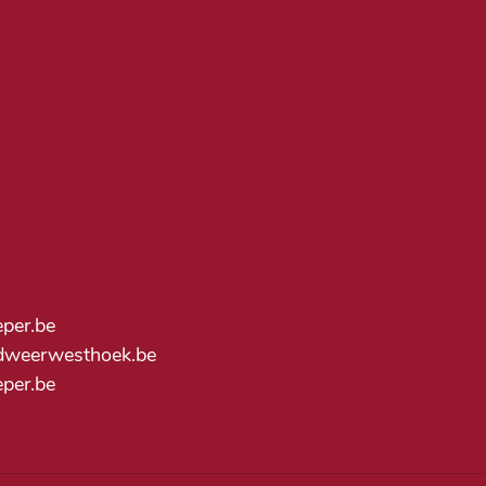
eper.be
dweerwesthoek.be
ieper.be