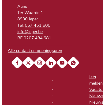
Adres
Auris
Ter Waarde 1
,
8900
Ieper
057 451 600
E-mail
info
@
ieper.be
BTW nr.
BE 0207.484.681
Alle contact en openingsuren
Facebook
X (Twitter)
Instagram
LinkedIn
YouTube
Soundcloud
Iets
melden
Vacatur
Nieuws
Nieuwsb