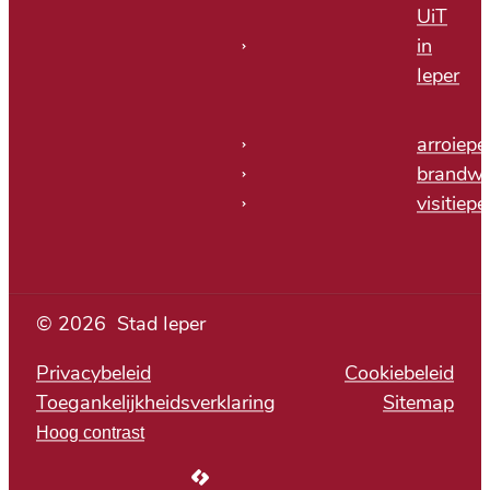
UiT
in
Ieper
arroiepe
brandwe
visitiepe
© 2026
Stad Ieper
Privacybeleid
Cookiebeleid
Toegankelijkheidsverklaring
Sitemap
Hoog contrast
LCP nv 2026 ©