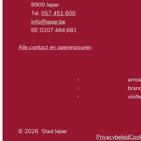
,
8900
Ieper
057 451 600
E-mail
info
@
ieper.be
BTW nr.
BE 0207.484.681
Alle contact en openingsuren
Nuttige links
arroi
bran
visit
© 2026
Stad Ieper
Privacybeleid
Cook