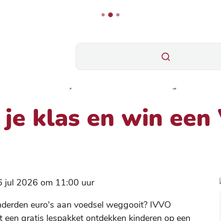
Wat zoek je?
Red voedsel met je klas en win een VR-beleving!
je klas en win een
erd op
 jul 2026 om 11:00 uur
onderden euro's aan voedsel weggooit? IVVO
et een gratis lespakket ontdekken kinderen op een