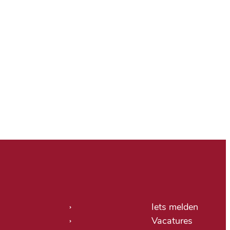
tige links
Iets melden
Vacatures