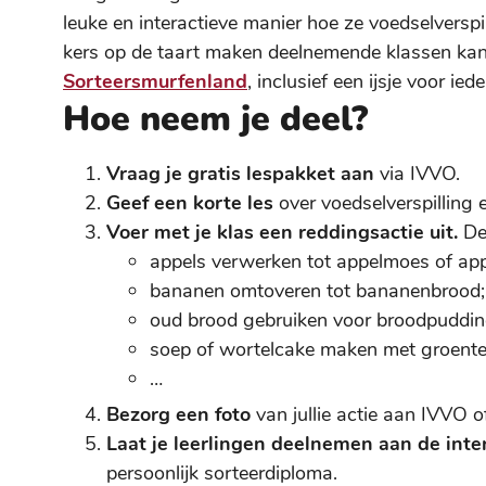
leuke en interactieve manier hoe ze voedselversp
kers op de taart maken deelnemende klassen ka
Sorteersmurfenland
, inclusief een ijsje voor ied
Hoe neem je deel?
Vraag je gratis lespakket aan
via IVVO.
Geef een korte les
over voedselverspilling e
Voer met je klas een reddingsactie uit.
Den
appels verwerken tot appelmoes of app
bananen omtoveren tot bananenbrood;
oud brood gebruiken voor broodpuddin
soep of wortelcake maken met groenten
…
Bezorg een foto
van jullie actie aan IVVO of
Laat je leerlingen deelnemen aan de inte
persoonlijk sorteerdiploma.