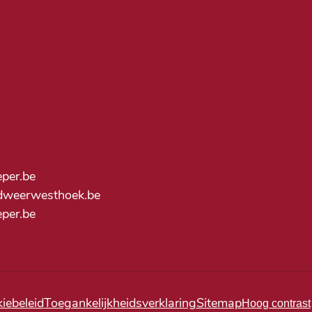
eper.be
dweerwesthoek.be
ieper.be
iebeleid
Toegankelijkheidsverklaring
Sitemap
Hoog contrast