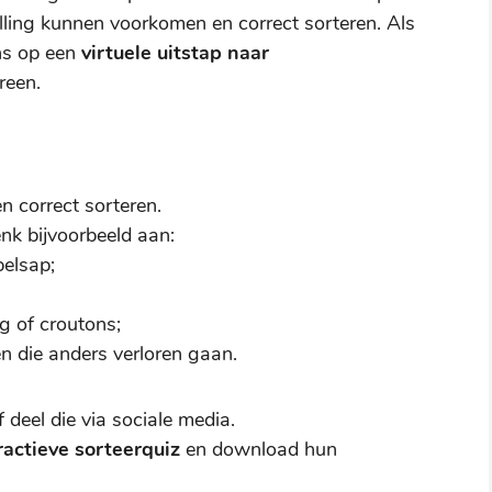
illing kunnen voorkomen en correct sorteren. Als
ns op een
virtuele uitstap naar
ereen.
n correct sorteren.
k bijvoorbeeld aan:
elsap;
g of croutons;
 die anders verloren gaan.
 deel die via sociale media.
ractieve sorteerquiz
en download hun