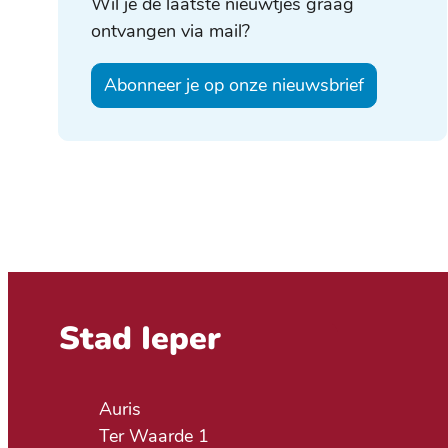
Wil je de laatste nieuwtjes graag
ontvangen via mail?
Abonneer je op onze nieuwsbrief
Contact & openingsuren
Stad Ieper
Adres
Auris
Ter Waarde 1