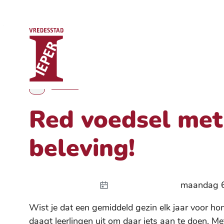
Stad Ieper
Naar inhoud
Nieuws
Toon alle broodkruimel items
Red voedsel met 
beleving!
Gepublice
maandag 6
Wist je dat een gemiddeld gezin elk jaar voor h
daagt leerlingen uit om daar iets aan te doen. M