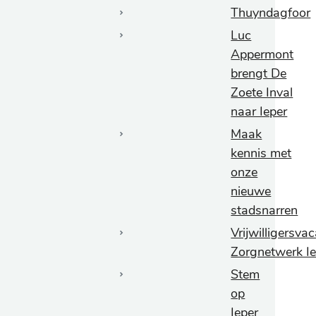
Thuyndagfoor
Luc
Appermont
brengt De
Zoete Inval
naar Ieper
Maak
kennis met
onze
nieuwe
stadsnarren
Vrijwilligersva
Zorgnetwerk Ie
Stem
op
Ieper