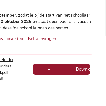
eptember
, zodat je bij de start van het schooljaar
30 oktober 2026
en staat open voor alle klassen
an dezelfde school kunnen deelnemen.
ivvo.be/red-voedsel-aanvragen
.
iefolder
edders
Downloaden
d.pdf
df