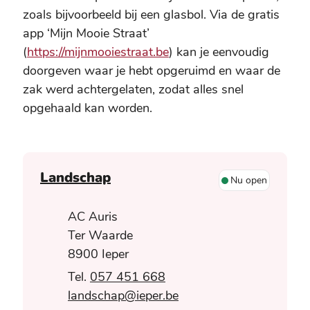
zoals bijvoorbeeld bij een glasbol. Via de gratis
app ‘Mijn Mooie Straat’
(
https://mijnmooiestraat.be
) kan je eenvoudig
doorgeven waar je hebt opgeruimd en waar de
zak werd achtergelaten, zodat alles snel
opgehaald kan worden.
Contact
Landschap
Nu open
Adres
AC Auris
Ter Waarde
,
8900
Ieper
057 451 668
E-mail
landschap
@
ieper.be