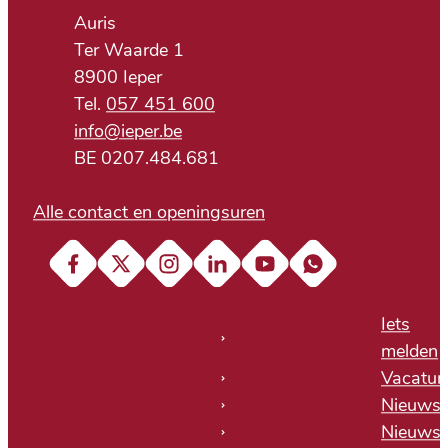
Adres
Auris
Ter Waarde 1
,
8900
Ieper
057 451 600
E-mail
info
@
ieper.be
BTW nr.
BE 0207.484.681
Alle contact en openingsuren
Facebook
X (Twitter)
Instagram
LinkedIn
YouTube
Soundcloud
Iets
melden
Vacatur
Nieuws
Nieuwsb