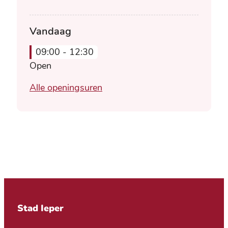
Vandaag
09:00
-
12:30
Open
Landschap
Alle openingsuren
Contact & openingsuren
Stad Ieper