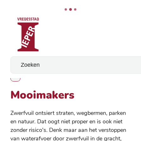
Stad Ieper
Naar inhoud
Wat zoek je?
Mooimakers
Toon alle broodkruimel items
Mooimakers
Zwerfvuil ontsiert straten, wegbermen, parken
en natuur. Dat oogt niet proper en is ook niet
zonder risico's. Denk maar aan het verstoppen
van waterafvoer door zwerfvuil in de gracht,