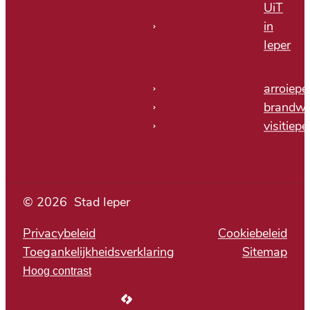
UiT
in
Ieper
arroiepe
brandwe
visitiepe
© 2026
Stad Ieper
Privacybeleid
Cookiebeleid
Toegankelijkheidsverklaring
Sitemap
Hoog contrast
LCP nv 2026 ©