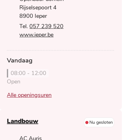
Rijselsepoort 4
,
8900
Ieper
057 239 520
Website
www.ieper.be
Vandaag
08:00
-
12:00
Open
Openbaar domein - technische die
Alle openingsuren
Landbouw
Nu gesloten
Adres
AC Auris