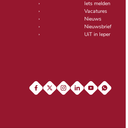
Iets melden
Vacatures
Nieuws
Nieuwsbrief
UiT in Ieper
Facebook
X (Twitter)
Instagram
LinkedIn
YouTube
Soundcloud
Naa