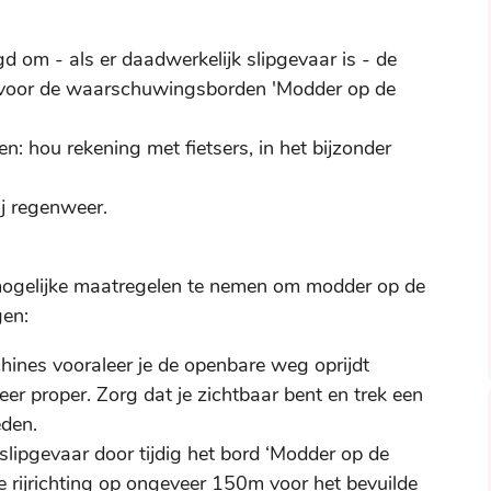
 om - als er daadwerkelijk slipgevaar is - de
iervoor de waarschuwingsborden 'Modder op de
: hou rekening met fietsers, in het bijzonder
ij regenweer.
mogelijke maatregelen te nemen om modder op de
gen:
ines vooraleer je de openbare weg oprijdt
r proper. Zorg dat je zichtbaar bent en trek een
eden.
ipgevaar door tijdig het bord ‘Modder op de
e rijrichting op ongeveer 150m voor het bevuilde