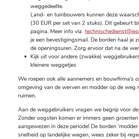
weggedeelte.
Land- en tuinbouwers kunnen deze waarsch
(30 EUR per set van 2 stuks). Dit gebeurt b
pagina. Meer info via
technischedienst@iep
je een bevestigingsmail. De borden haal je ze
de openingsuren. Zorg ervoor dat na de we
Kijk uit voor andere (zwakke) weggebruike
kleinere weggetjes
We roepen ook alle aannemers en bouwfirma’s op 
omgeving van de werven en modder op de weg ma
ruimen.
Aan de weggebruikers vragen we begrip voor d
Zonder oogsten komen er immers geen groenten 
aangewezen in deze periode! De borden ‘modder o
snelheid op landelijke wegen, wees zeker bij reg