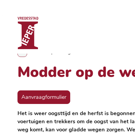
Stad Ieper
Naar inhoud
Modder op de weg
Toon alle broodkruimel items
Modder op de w
Aanvraagformulier
Het is weer oogsttijd en de herfst is begonne
voertuigen en trekkers om de oogst van het l
weg komt, kan voor gladde wegen zorgen. We 