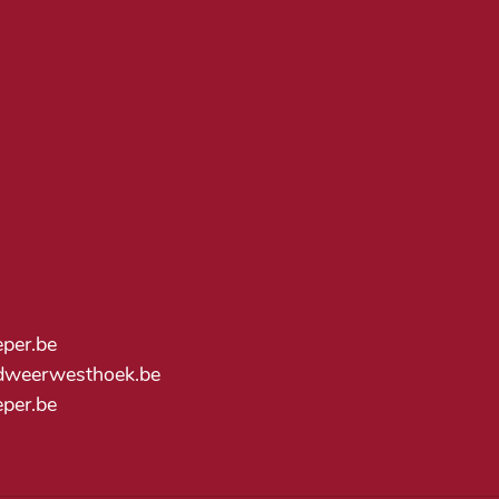
eper.be
dweerwesthoek.be
ieper.be