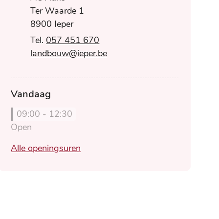
Ter Waarde 1
,
8900
Ieper
057 451 670
E-mail
landbouw
@
ieper.be
Vandaag
09:00
-
12:30
Open
Landbouw
Alle openingsuren