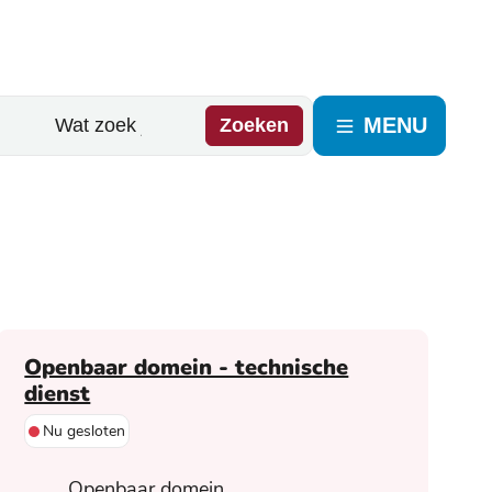
MENU
Zoeken
Contact
Openbaar domein - technische
dienst
Nu gesloten
Adres
Openbaar domein