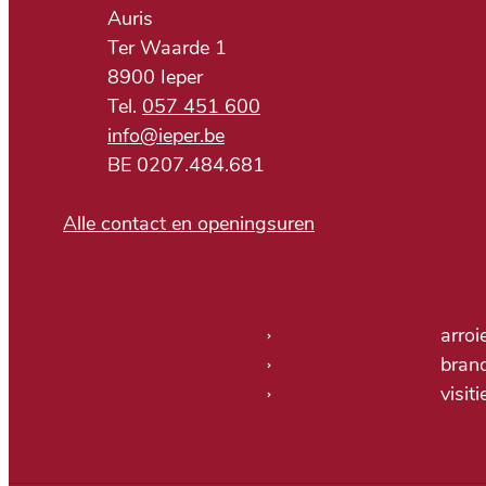
Adres
Auris
Ter Waarde 1
,
8900
Ieper
057 451 600
E-mail
info
@
ieper.be
BTW nr.
BE 0207.484.681
Alle contact en openingsuren
Nuttige links
arroi
bran
visit