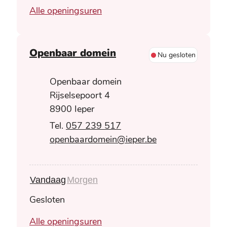
Ruimtelijke ordening
Alle openingsuren
Openbaar domein
Nu gesloten
Adres
Openbaar domein
Rijselsepoort 4
,
8900
Ieper
057 239 517
E-mail
openbaardomein
@
ieper.be
Vandaag
Morgen
Gesloten
Openbaar domein
Alle openingsuren