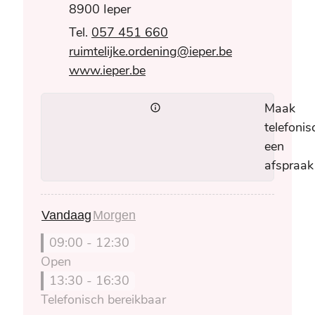
,
8900
Ieper
057 451 660
E-mail
ruimtelijke.ordening
@
ieper.be
Website
www.ieper.be
Maak
telefonis
een
afspraak
Vandaag
Morgen
09:00
-
12:30
Open
13:30
-
16:30
Telefonisch bereikbaar