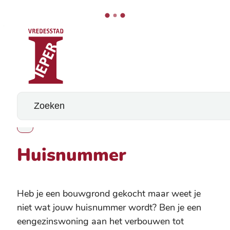
Stad Ieper
Naar inhoud
Wat zoek je?
Huisnummer
Toon alle broodkruimel items
Huisnummer
Heb je een bouwgrond gekocht maar weet je
niet wat jouw huisnummer wordt? Ben je een
eengezinswoning aan het verbouwen tot