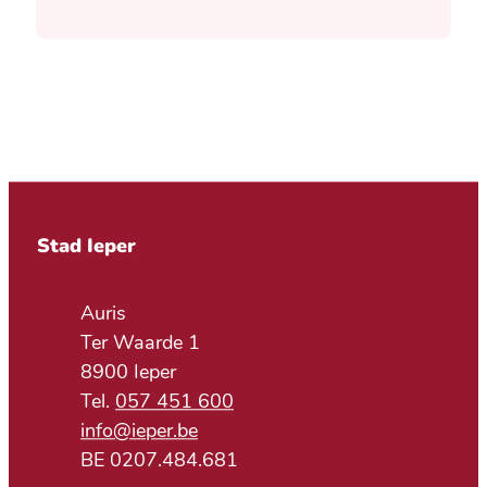
Contact & openingsuren
Stad Ieper
Adres
Auris
Ter Waarde 1
,
8900
Ieper
057 451 600
E-mail
info
@
ieper.be
BTW nr.
BE 0207.484.681