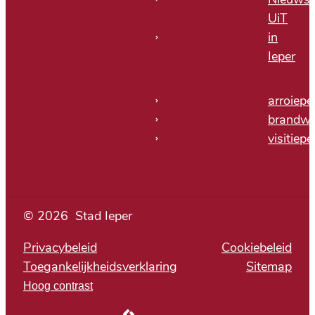
UiT
in
Ieper
arroiepe
brandwe
visitiepe
© 2026
Stad Ieper
Privacybeleid
Cookiebeleid
Toegankelijkheidsverklaring
Sitemap
Hoog contrast