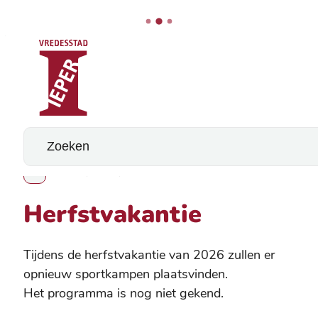
Stad Ieper
Naar inhoud
Wat zoek je?
Herfstvakantie
Toon alle broodkruimel items
Herfstvakantie
Tijdens de herfstvakantie van 2026 zullen er
opnieuw sportkampen plaatsvinden.
Het programma is nog niet gekend.