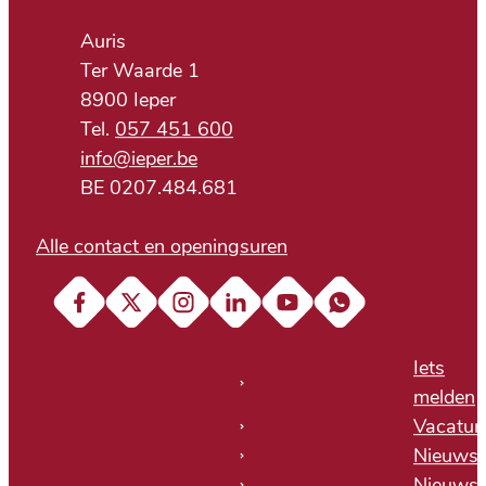
Adres
Auris
Ter Waarde 1
,
8900
Ieper
057 451 600
E-mail
info
@
ieper.be
BTW nr.
BE 0207.484.681
Alle contact en openingsuren
Facebook
X (Twitter)
Instagram
LinkedIn
YouTube
Soundcloud
Iets
melden
Vacatur
Nieuws
Nieuwsb