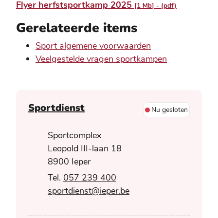
Flyer herfstsportkamp 2025
1 Mb
(pdf)
Gerelateerde items
Sport algemene voorwaarden
Veelgestelde vragen sportkampen
Contact
Sportdienst
Nu gesloten
Adres
Sportcomplex
Leopold III-laan 18
,
8900
Ieper
057 239 400
E-mail
sportdienst
@
ieper.be