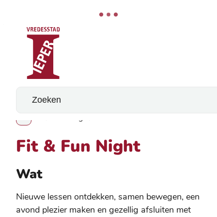
Stad Ieper
Naar inhoud
Wat zoek je?
Fit & Fun Night
Toon alle broodkruimel items
Fit & Fun Night
Wat
Nieuwe lessen ontdekken, samen bewegen, een
avond plezier maken en gezellig afsluiten met