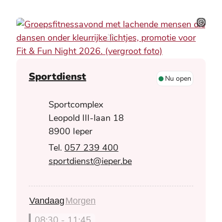
Stad Ie
Contact
Sportdienst
Nu open
Adres
Sportcomplex
Leopold III-laan 18
,
8900
Ieper
057 239 400
E-mail
sportdienst
@
ieper.be
Vandaag
Morgen
08:30
-
11:45