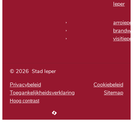
Ieper
arroiepe
brandwe
visitiepe
© 2026
Stad Ieper
Privacybeleid
Cookiebeleid
Toegankelijkheidsverklaring
Sitemap
Hoog contrast
LCP nv 2026 ©