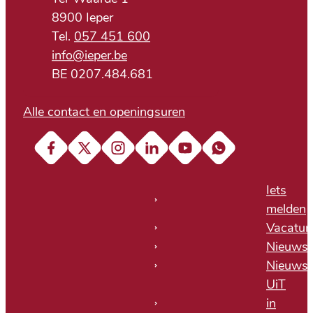
,
8900
Ieper
057 451 600
E-mail
info
@
ieper.be
BTW nr.
BE 0207.484.681
Alle contact en openingsuren
Facebook
X (Twitter)
Instagram
LinkedIn
YouTube
Soundcloud
Iets
melden
Vacatur
Nieuws
Nieuwsb
UiT
in