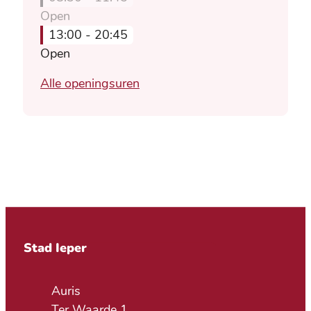
Open
13:00
-
20:45
Open
Sportdienst
Alle openingsuren
Contact & openingsuren
Stad Ieper
Adres
Auris
Ter Waarde 1