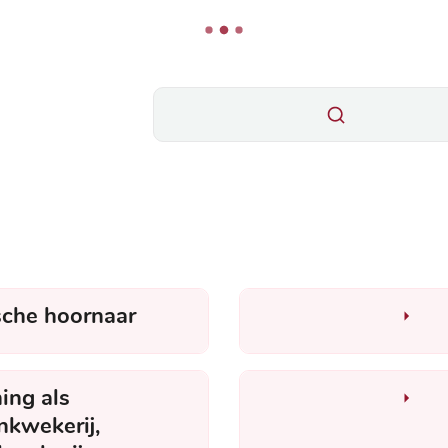
Wat zoek je?
Natuur en milieu
sche hoornaar
ing als
kwekerij,