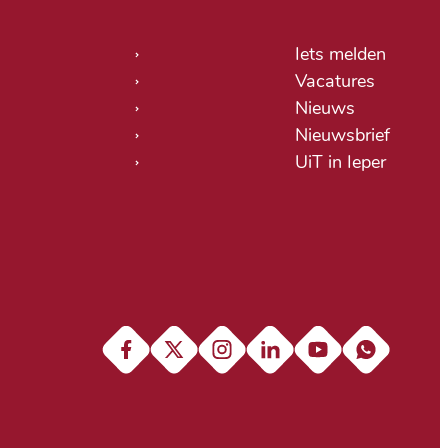
tige links
Iets melden
Vacatures
Nieuws
Nieuwsbrief
UiT in Ieper
Facebook
X (Twitter)
Instagram
LinkedIn
YouTube
Soundcloud