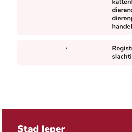
katten
dierena
dieren
handel
Regist
slacht
Contact & openingsuren
Stad Ieper