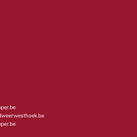
Nut
eper.be
dweerwesthoek.be
ieper.be