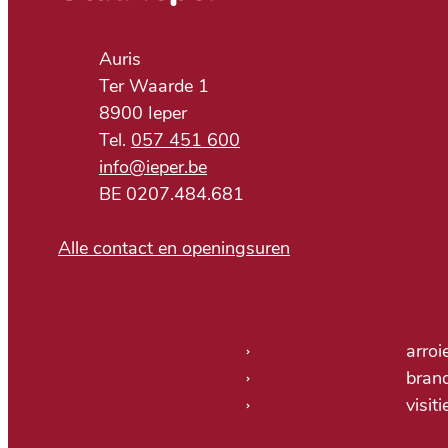
Adres
Auris
Ter Waarde 1
,
8900
Ieper
057 451 600
E-mail
info
@
ieper.be
BTW nr.
BE 0207.484.681
Alle contact en openingsuren
Nuttige links
arroi
bran
visit