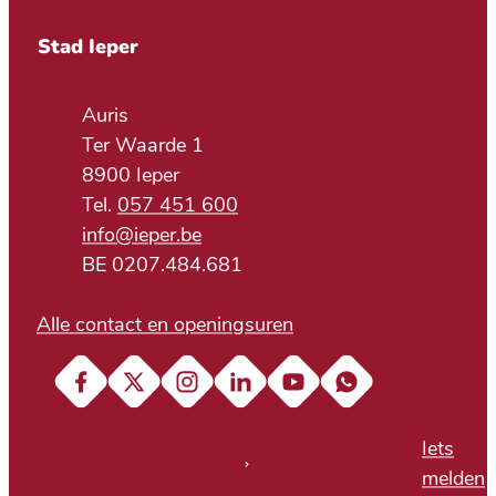
Contact & openingsuren
Stad Ieper
Adres
Auris
Ter Waarde 1
,
8900
Ieper
057 451 600
E-mail
info
@
ieper.be
BTW nr.
BE 0207.484.681
Alle contact en openingsuren
Facebook
X (Twitter)
Instagram
LinkedIn
YouTube
Soundcloud
Iets
melden