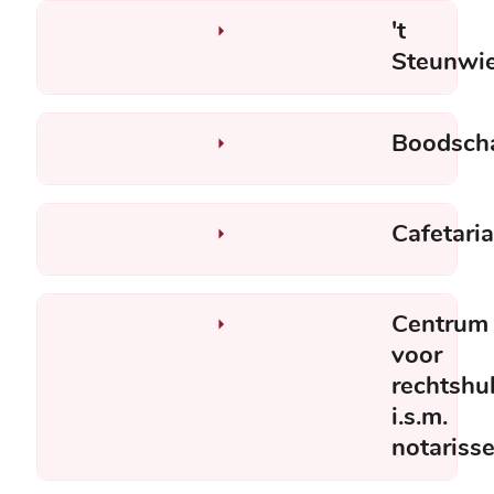
't
Steunwie
Boodsch
Cafetaria
Centrum
voor
rechtshu
i.s.m.
notariss