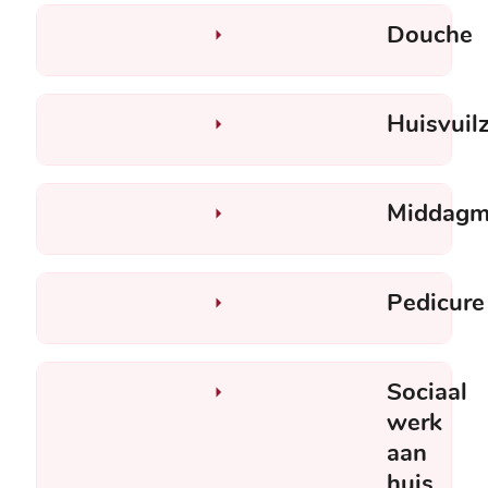
Douche
Huisvuil
Middagm
Pedicure
Sociaal
werk
aan
huis