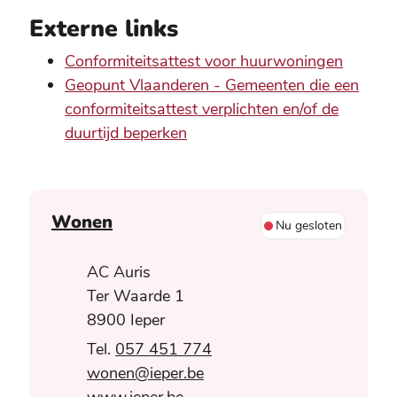
Externe links
Conformiteitsattest voor huurwoningen
Geopunt Vlaanderen - Gemeenten die een
conformiteitsattest verplichten en/of de
duurtijd beperken
Contact
Wonen
Nu gesloten
Adres
AC Auris
Ter Waarde 1
,
8900
Ieper
057 451 774
E-mail
wonen
@
ieper.be
Website
www.ieper.be