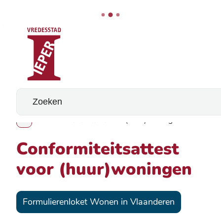
Stad Ieper
Naar inhoud
Wat zoek je?
Conformiteitsattest voor (huur)woningen
Toon alle broodkruimel items
Conformiteitsattest
voor (huur)woningen
Formulierenloket Wonen in Vlaanderen