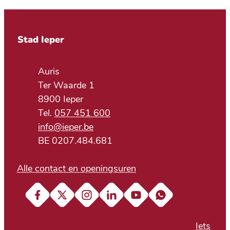
Contact & openingsuren
Stad Ieper
Adres
Auris
Ter Waarde 1
,
8900
Ieper
057 451 600
E-mail
info
@
ieper.be
BTW nr.
BE 0207.484.681
Alle contact en openingsuren
Facebook
X (Twitter)
Instagram
LinkedIn
YouTube
Soundcloud
Iets