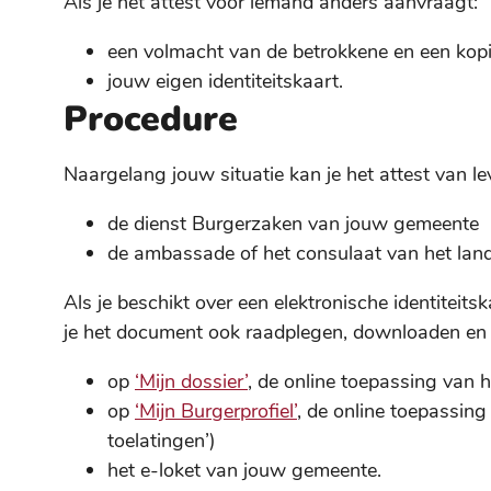
Als je het attest voor iemand anders aanvraagt:
een volmacht van de betrokkene en een kopie 
jouw eigen identiteitskaart.
Procedure
Naargelang jouw situatie kan je het attest van l
de dienst Burgerzaken van jouw gemeente
de ambassade of het consulaat van het land w
Als je beschikt over een elektronische identiteitsk
je het document ook raadplegen, downloaden en 
op
‘Mijn dossier’
, de online toepassing van h
op
‘Mijn Burgerprofiel’
, de online toepassing
toelatingen’)
het e-loket van jouw gemeente.