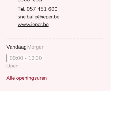
057 451 600
E-mail
snelbalie
@
ieper.be
Website
www.ieper.be
Vandaag
Morgen
09:00
-
12:30
Open
Onthaal en snelbalie
Alle openingsuren