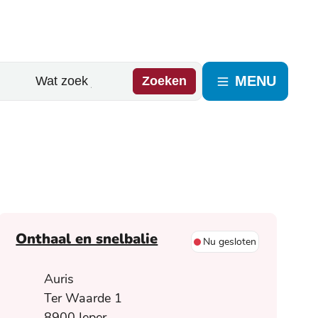
MENU
Zoeken
Contact
Onthaal en snelbalie
Nu gesloten
Adres
Auris
Ter Waarde 1
,
8900
Ieper