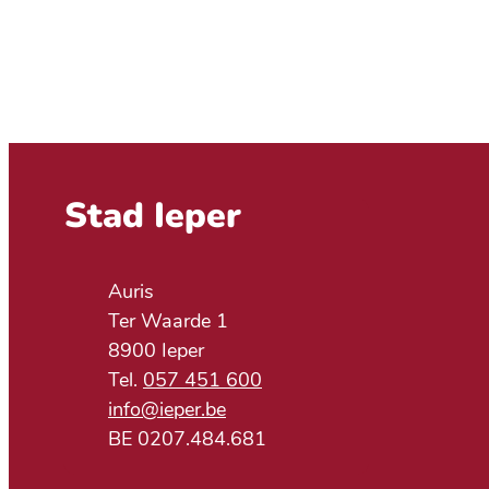
Contact & openingsuren
Stad Ieper
Adres
Auris
Ter Waarde 1
,
8900
Ieper
057 451 600
E-mail
info
@
ieper.be
BTW nr.
BE 0207.484.681