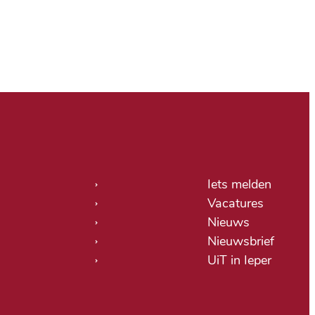
tige links
Iets melden
Vacatures
Nieuws
Nieuwsbrief
UiT in Ieper