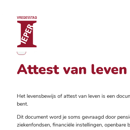
Stad Ieper
Naar inhoud
Attest van leven
Toon alle broodkruimel items
Attest van leven
Het levensbewijs of attest van leven is een doc
bent.
Dit document word je soms gevraagd door pensioe
ziekenfondsen, financiële instellingen, openbare 