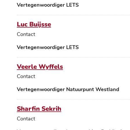
Functies
Vertegenwoordiger LETS
Luc Buijsse
Contact
Functies
Vertegenwoordiger LETS
Veerle Wyffels
Contact
Functies
Vertegenwoordiger Natuurpunt Westland
Sharfin Sekrih
Contact