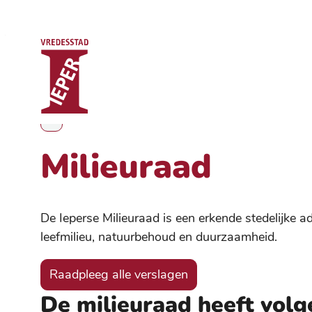
Stad Ieper
Naar inhoud
Milieuraad
Toon alle broodkruimel items
Milieuraad
De Ieperse Milieuraad is een erkende stedelijke a
leefmilieu, natuurbehoud en duurzaamheid.
Raadpleeg alle verslagen
De milieuraad heeft volg