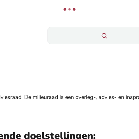
Wat zoek je?
dviesraad. De milieuraad is een overleg-, advies- en ins
ende doelstellingen: