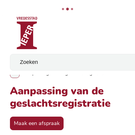
Stad Ieper
Naar inhoud
Wat zoek je?
Aanpassing van de geslachtsregistratie
Toon alle broodkruimel items
Aanpassing van de
geslachtsregistratie
Maak een afspraak