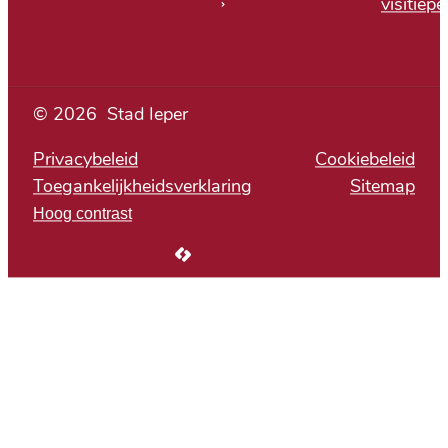
visitiepe
© 2026
Stad Ieper
Privacybeleid
Cookiebeleid
Toegankelijkheidsverklaring
Sitemap
Hoog contrast
LCP nv 2026 ©