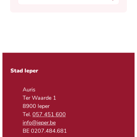
Contact & openingsuren
Stad Ieper
Adres
Auris
Ter Waarde 1
,
8900
Ieper
057 451 600
E-mail
info
@
ieper.be
BTW nr.
BE 0207.484.681