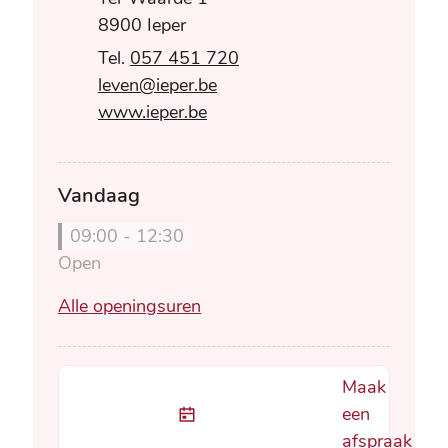
,
8900
Ieper
057 451 720
E-mail
leven
@
ieper.be
Website
www.ieper.be
Vandaag
09:00
-
12:30
Open
Leven
Alle openingsuren
Maak
een
afspraak