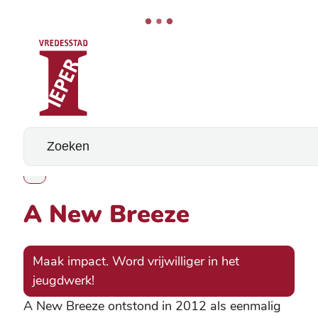
Stad Ieper
Naar inhoud
Wat zoek je?
A New Breeze
Toon alle broodkruimel items
A New Breeze
Maak impact. Word vrijwilliger in het
jeugdwerk!
A New Breeze ontstond in 2012 als eenmalig