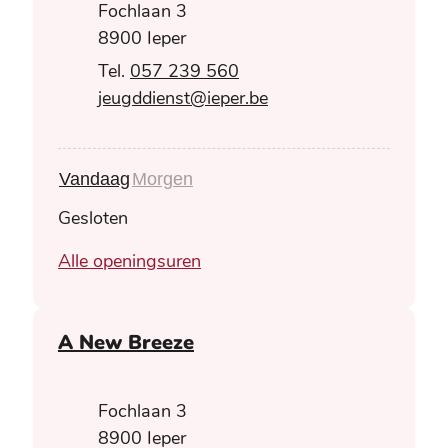
Adres
Fochlaan 3
,
8900
Ieper
057 239 560
E-mail
jeugddienst
@
ieper.be
Vandaag
Morgen
Gesloten
Jeugddienst
Alle openingsuren
A New Breeze
Adres
Fochlaan 3
,
8900
Ieper