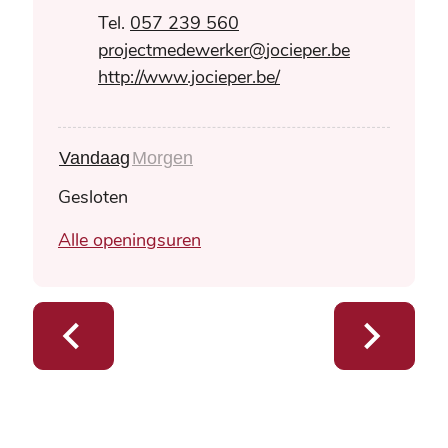
057 239 560
E-mail
projectmedewerker
@
jocieper.be
Website
http://www.jocieper.be/
Vandaag
Morgen
Gesloten
A New Breeze
Alle openingsuren
Vorige
Volgende