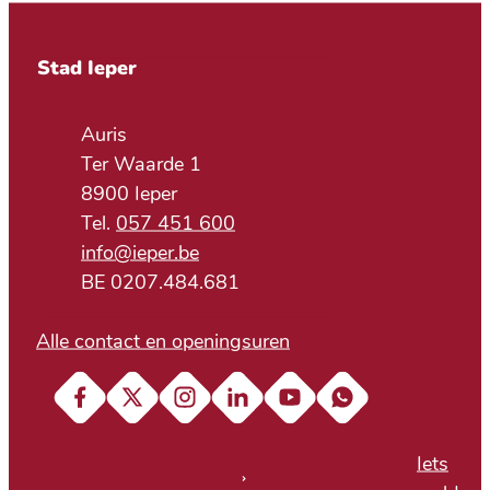
Contact & openingsuren
Stad Ieper
Adres
Auris
Ter Waarde 1
,
8900
Ieper
057 451 600
E-mail
info
@
ieper.be
BTW nr.
BE 0207.484.681
Alle contact en openingsuren
Facebook
X (Twitter)
Instagram
LinkedIn
YouTube
Soundcloud
Iets